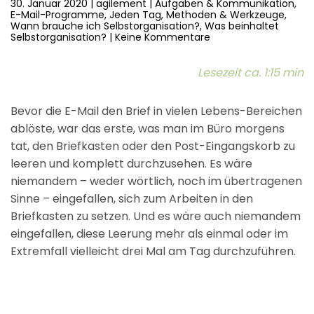
30. Januar 2020
|
agilement
|
Aufgaben & Kommunikation
,
E-Mail-Programme
,
Jeden Tag
,
Methoden & Werkzeuge
,
Wann brauche ich Selbstorganisation?
,
Was beinhaltet
zu
Selbstorganisation?
|
Keine Kommentare
Video:
Ein
leerer
Lesezeit ca. 1:15 min
Posteingang
mit
der
Bevor die E-Mail den Brief in vielen Lebens-Bereichen
AGILEMENT
LEAD-
ablöste, war das erste, was man im Büro morgens
Methode
tat, den Briefkasten oder den Post-Eingangskorb zu
leeren und komplett durchzusehen. Es wäre
niemandem – weder wörtlich, noch im übertragenen
Sinne – eingefallen, sich zum Arbeiten in den
Briefkasten zu setzen. Und es wäre auch niemandem
eingefallen, diese Leerung mehr als einmal oder im
Extremfall vielleicht drei Mal am Tag durchzuführen.